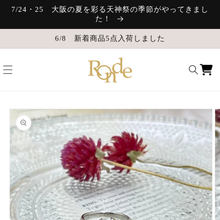
コンテ
7/24・25 大阪の夏を彩る天神祭の季節がやってきまし
ンツに
た！
進む
6/8 新着商品5点入荷しました
カ
ー
ト
商品情
報にス
キップ