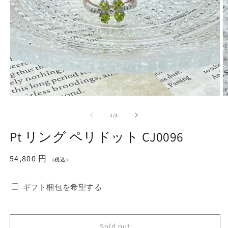
モ
ー
の
1
/
3
ダ
ル
Pt リング ペリドット CJ0096
で
メ
デ
通
54,800 円
（税込）
ィ
常
ア
価
(1)
(2
ギフト梱包を希望する
を
格
開
く
Sold out