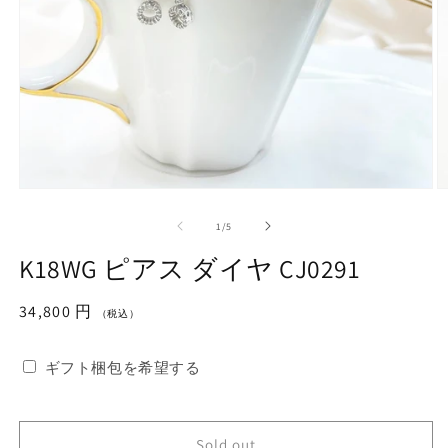
モ
ー
の
1
/
5
ダ
ル
K18WG ピアス ダイヤ CJ0291
で
メ
デ
通
34,800 円
（税込）
ィ
常
ア
価
(1)
(2
ギフト梱包を希望する
を
格
開
く
Sold out