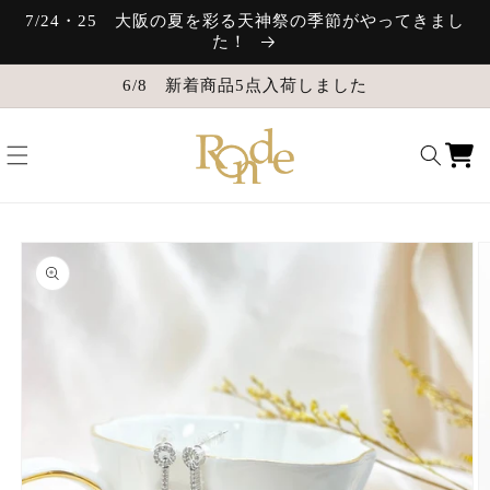
コンテ
7/24・25 大阪の夏を彩る天神祭の季節がやってきまし
ンツに
た！
進む
6/8 新着商品5点入荷しました
カ
ー
ト
商品情
報にス
キップ