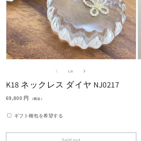
モ
ー
の
1
/
8
ダ
ル
K18 ネックレス ダイヤ NJ0217
で
メ
デ
通
69,800 円
（税込）
ィ
常
ア
価
(1)
(2
ギフト梱包を希望する
を
格
開
く
Sold out