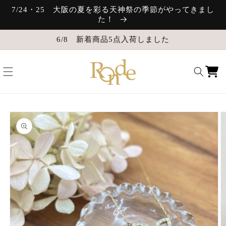
コンテ
7/24・25 大阪の夏を彩る天神祭の季節がやってきまし
ンツに
た！
進む
6/8 新着商品5点入荷しました
カ
ー
ト
商品情
報にス
キップ